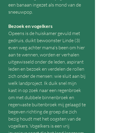
een banaan ingezet als mond van de 
sneeuwpop.
Bezoek en vogelkers
Opeens is de huiskamer gevuld met 
gedruis, duikt bewoonster Linde (3) 
even weg achter mama's been om hier 
aan te wennen, worden er verhalen 
uitgewisseld onder de leden, aspirant 
leden en bezoek en verdelen de rollen 
zich onder de mensen: wie sluit aan bij 
welk landproject. Ik duik snel mijn 
kast in op zoek naar een regenbroek 
om met dubbele binnenbroek en 
regenvaste buitenbroek mij gelaagd te 
begeven richting de groep die zich 
bezig houdt met het oogsten van de 
vogelkers. Vogelkers is een vrij 