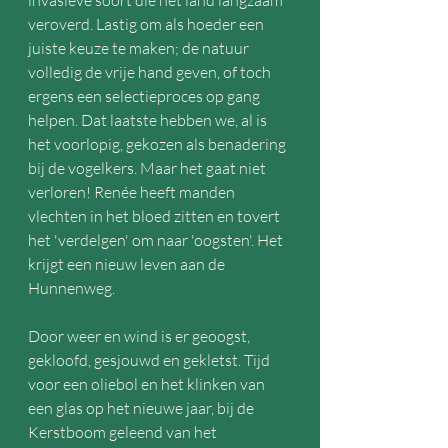
invasieve soort die het land langzaam 
veroverd. Lastig om als hoeder een 
juiste keuze te maken; de natuur 
volledig de vrije hand geven, of toch 
ergens een selectieproces op gang 
helpen. Dat laatste hebben we, al is 
het voorlopig, gekozen als benadering 
bij de vogelkers. Maar het gaat niet 
verloren! Renée heeft manden 
vlechten in het bloed zitten en tovert 
het 'verdelgen' om naar 'oogsten'. Het 
krijgt een nieuw leven aan de 
Hunnenweg.
Door weer en wind is er geoogst, 
gekloofd, gesjouwd en gekletst. Tijd 
voor een oliebol en het klinken van 
een glas op het nieuwe jaar, bij de 
Kerstboom geleend van het 