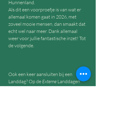
Hunnenland. 
Als dit een voorproefje is van wat er 
allemaal komen gaat in 2026, met 
zoveel mooie mensen, dan smaakt dat 
echt wel naar meer. Dank allemaal 
weer voor jullie fantastische inzet! Tot 
de volgende.
Ook een keer aansluiten bij een 
Landdag? Op de 
Externe
 Landdagen 
zijn ook mensen van buiten het 
project welkom om aan te sluiten. 
Bekijk de 
Agenda
 voor de datum 
wanneer de volgende plaatsvindt.