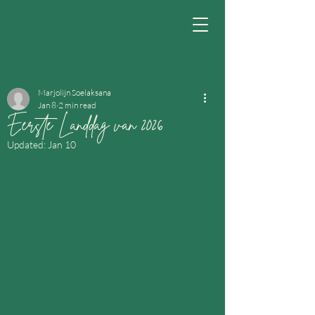
Marjolijn Soelaksana
Jan 8
2 min read
Eerste Landdag van 2026
Updated:
Jan 10