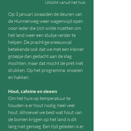
Uitzicht vanuit het huis
Op 3 januari zwaaiden de deuren van 
de Hunnenweg weer wagenwijd open 
voor ieder die zich wilde inzetten om 
het land weer een stukje verder te 
helpen. De prachtige sneeuwval 
betekende ook dat we met een kleiner 
groepje dan gedacht aan de slag 
mochten, maar dat mocht de pret niet 
drukken. Op het programma: snoeien 
en hakken.
Hout, cafeine en sleeen
Om het huis op temperatuur te 
houden is er hout nodig, heel veel 
hout. Alhoewel we best wat hout van 
de bomen krijgen op het land is dit 
lang niet genoeg. Een tijd geleden is er 