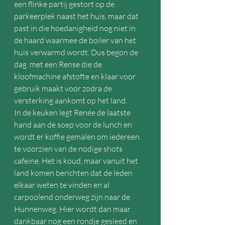
een flinke partij gestort op de 
parkeerplek naast het huis, maar dat 
past in die hoedanigheid nog niet in 
de haard waarmee de boiler van het 
huis verwarmd wordt. Dus begon de 
dag  met een Rense die de 
kloofmachine afstofte en klaar voor 
gebruik maakt voor zodra de 
versterking aankomt op het land.
In de keuken legt Ren
ée de laatste 
hand aan de soep voor de lunch en 
wordt er koffie gemalen om iedereen 
te voorzien van de nodige shots 
cafeine. Het is koud, maar vanuit het 
land komen berichten dat de leden 
elkaar weten te vinden en al 
carpoolend onderweg zijn naar de 
Hunnenweg. Hier wordt dan maar 
dankbaar nog een rondje gesleed en 